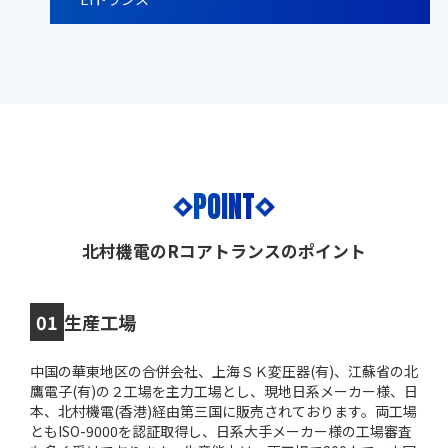
POINT
北村機電のRコアトランスのポイント
01
生産工場
中国の華東地区の合併会社、上海ＳＫ変圧器(有)、江蘇省の北
鷹電子(有)の２工場を主力工場とし、現地日系メーカー様、日
本、北村機電(香港)経由第三国に販売されております。両工場
ともISO-9000を認証取得し、日系大手メーカー様の工場審査